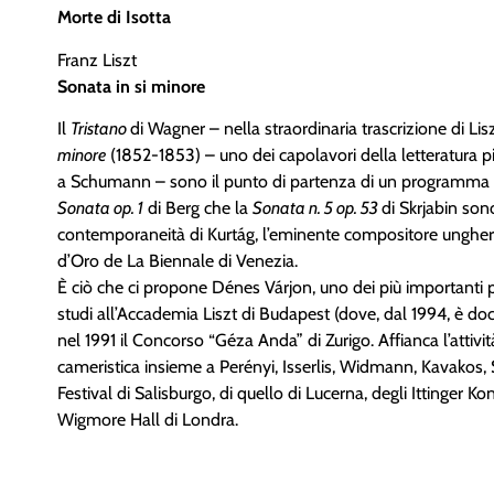
Morte di Isotta
Franz Liszt
Sonata in si minore
Il
Tristano
di Wagner – nella straordinaria trascrizione di Lis
minore
(1852-1853) – uno dei capolavori della letteratura pi
a Schumann – sono il punto di partenza di un programma che
Sonata op. 1
di Berg che la
Sonata n. 5 op. 53
di Skrjabin son
contemporaneità di Kurtág, l’eminente compositore unghe
d’Oro de La Biennale di Venezia.
È ciò che ci propone Dénes Várjon, uno dei più importanti p
studi all’Accademia Liszt di Budapest (dove, dal 1994, è do
nel 1991 il Concorso “Géza Anda” di Zurigo. Affianca l’attività
cameristica insieme a Perényi, Isserlis, Widmann, Kavakos, S
Festival di Salisburgo, di quello di Lucerna, degli Ittinger Ko
Wigmore Hall di Londra.