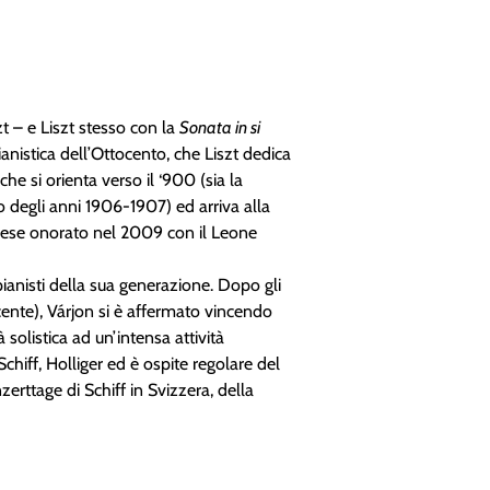
zt – e Liszt stesso con la
Sonata in si
anistica dell’Ottocento, che Liszt dedica
 si orienta verso il ‘900 (sia la
o degli anni 1906-1907) ed arriva alla
rese onorato nel 2009 con il Leone
ianisti della sua generazione. Dopo gli
cente), Várjon si è affermato vincendo
 solistica ad un’intensa attività
chiff, Holliger ed è ospite regolare del
nzerttage di Schiff in Svizzera, della