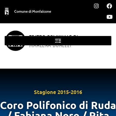
Comune di Monfalcone
TEATRO COMUNALE DI
MONFALCONE
MARLENA BONEZZI
Stagione
2015-2016
Coro Polifonico di Ruda
/ Fabiana Noro / Rita