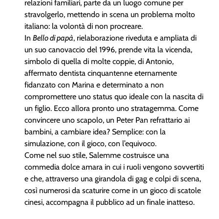
relazioni familiari, parte da un luogo comune per
stravolgerlo, mettendo in scena un problema molto
italiano: la volontà di non procreare.
In
Bello di papà
, rielaborazione riveduta e ampliata di
un suo canovaccio del 1996, prende vita la vicenda,
simbolo di quella di molte coppie, di Antonio,
affermato dentista cinquantenne eternamente
fidanzato con Marina e determinato a non
compromettere uno status quo ideale con la nascita di
un figlio. Ecco allora pronto uno stratagemma. Come
convincere uno scapolo, un Peter Pan refrattario ai
bambini, a cambiare idea? Semplice: con la
simulazione, con il gioco, con l’equivoco.
Come nel suo stile, Salemme costruisce una
commedia dolce amara in cui i ruoli vengono sovvertiti
e che, attraverso una girandola di gag e colpi di scena,
così numerosi da scaturire come in un gioco di scatole
cinesi, accompagna il pubblico ad un finale inatteso.