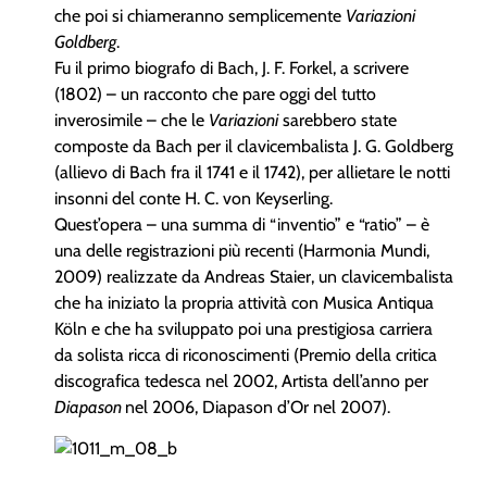
che poi si chiameranno semplicemente
Variazioni
Goldberg
.
Fu il primo biografo di Bach, J. F. Forkel, a scrivere
(1802) – un racconto che pare oggi del tutto
inverosimile – che le
Variazioni
sarebbero state
composte da Bach per il clavicembalista J. G. Goldberg
(allievo di Bach fra il 1741 e il 1742), per allietare le notti
insonni del conte H. C. von Keyserling.
Quest’opera – una summa di “inventio” e “ratio” – è
una delle registrazioni più recenti (Harmonia Mundi,
2009) realizzate da Andreas Staier, un clavicembalista
che ha iniziato la propria attività con Musica Antiqua
Köln e che ha sviluppato poi una prestigiosa carriera
da solista ricca di riconoscimenti (Premio della critica
discografica tedesca nel 2002, Artista dell’anno per
Diapason
nel 2006, Diapason d’Or nel 2007).