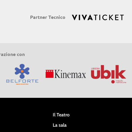
Partner Tecnico
razione con
Il Teatro
La sala