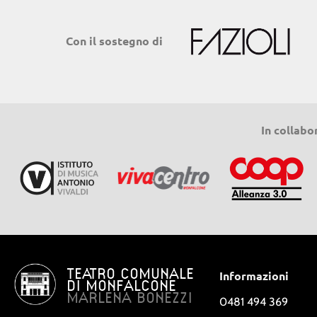
Con il sostegno di
In collabo
TEATRO COMUNALE
Informazioni
DI MONFALCONE
MARLENA BONEZZI
0481 494 369