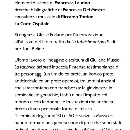
elementi di scena di
Francesca Laurino
ricerche bibliografiche di
Francesca Del Mestre
consulenza musicale di
Riccardo Tordoni
La Corte Ospitale
Si ringrazia Glesie Furlane per l’autorizzazione
all’utilizzo del titolo tratto da
La fabriche dai predis
di
pre Toni Beline.
Ultimo lavoro di indagine e scrittura di Giuliana Musso,
La fabbrica dei preti
intreccia l’intensa testimonianza di
tre personaggi (un timido ex prete, un ironico prete
anticlericale ed un prete operaio), tre uomini anziani
che si raccontano con franchezza: la giovinezza in
seminario, le gerarchie, i tabù e poi l’impatto col
mondo e con le donne, le frustrazioni ma anche la
ricerca di una personale forma di felicità.
“I seminari degli anni ’50 e ’60 – scrive la Musso –
hanno formato una generazione di preti che sono stati
ordinati negli anni in cui si chiudeva il Concilio Vaticano