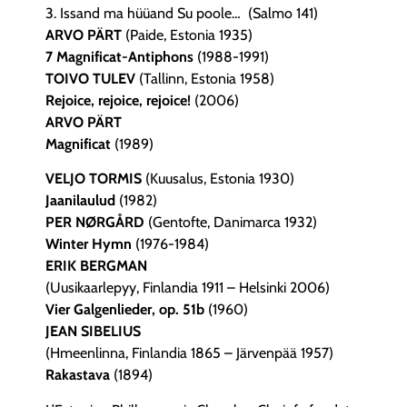
3. Issand ma hüüand Su poole… (Salmo 141)
ARVO PÄRT
(Paide, Estonia 1935)
7 Magnificat-Antiphons
(1988-1991)
TOIVO TULEV
(Tallinn, Estonia 1958)
Rejoice, rejoice, rejoice!
(2006)
ARVO PÄRT
Magnificat
(1989)
VELJO TORMIS
(Kuusalus, Estonia 1930)
Jaanilaulud
(1982)
PER NØRGÅRD
(Gentofte, Danimarca 1932)
Winter Hymn
(1976-1984)
ERIK BERGMAN
(Uusikaarlepyy, Finlandia 1911 – Helsinki 2006)
Vier Galgenlieder, op. 51b
(1960)
JEAN SIBELIUS
(Hmeenlinna, Finlandia 1865 – Järvenpää 1957)
Rakastava
(1894)