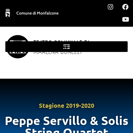
Comune di Monfalcone
TEATRO COMUNALE DI
MONFALCONE
MARLENA BONEZZI
Stagione
2019-2020
Peppe Servillo & Solis
String Quartet