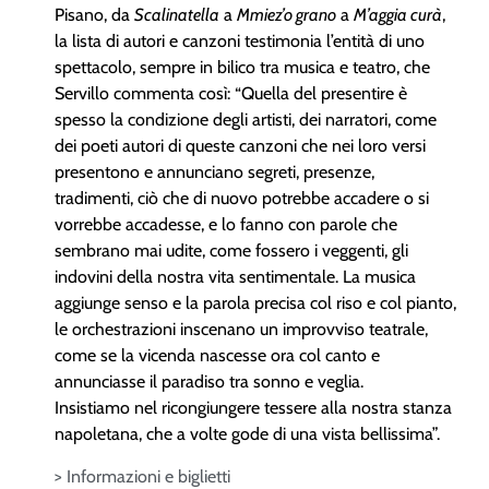
Pisano, da
Scalinatella
a
Mmiez’o grano
a
M’aggia curà
,
la lista di autori e canzoni testimonia l’entità di uno
spettacolo, sempre in bilico tra musica e teatro, che
Servillo commenta così: “Quella del presentire è
spesso la condizione degli artisti, dei narratori, come
dei poeti autori di queste canzoni che nei loro versi
presentono e annunciano segreti, presenze,
tradimenti, ciò che di nuovo potrebbe accadere o si
vorrebbe accadesse, e lo fanno con parole che
sembrano mai udite, come fossero i veggenti, gli
indovini della nostra vita sentimentale. La musica
aggiunge senso e la parola precisa col riso e col pianto,
le orchestrazioni inscenano un improvviso teatrale,
come se la vicenda nascesse ora col canto e
annunciasse il paradiso tra sonno e veglia.
Insistiamo nel ricongiungere tessere alla nostra stanza
napoletana, che a volte gode di una vista bellissima”.
> Informazioni e biglietti