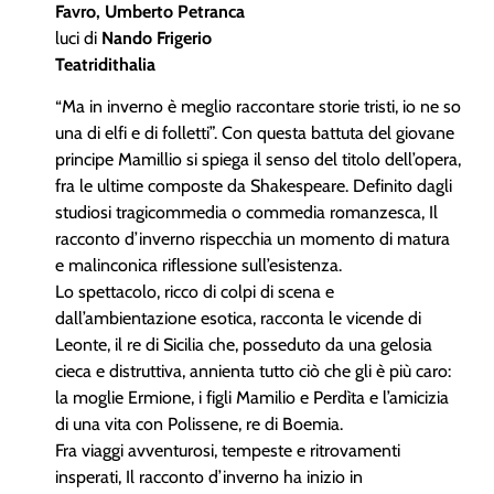
Favro, Umberto Petranca
luci di
Nando Frigerio
Teatridithalia
“Ma in inverno è meglio raccontare storie tristi, io ne so
una di elfi e di folletti”. Con questa battuta del giovane
principe Mamillio si spiega il senso del titolo dell’opera,
fra le ultime composte da Shakespeare. Definito dagli
studiosi tragicommedia o commedia romanzesca, Il
racconto d’inverno rispecchia un momento di matura
e malinconica riflessione sull’esistenza.
Lo spettacolo, ricco di colpi di scena e
dall’ambientazione esotica, racconta le vicende di
Leonte, il re di Sicilia che, posseduto da una gelosia
cieca e distruttiva, annienta tutto ciò che gli è più caro:
la moglie Ermione, i figli Mamilio e Perdìta e l’amicizia
di una vita con Polissene, re di Boemia.
Fra viaggi avventurosi, tempeste e ritrovamenti
insperati, Il racconto d’inverno ha inizio in