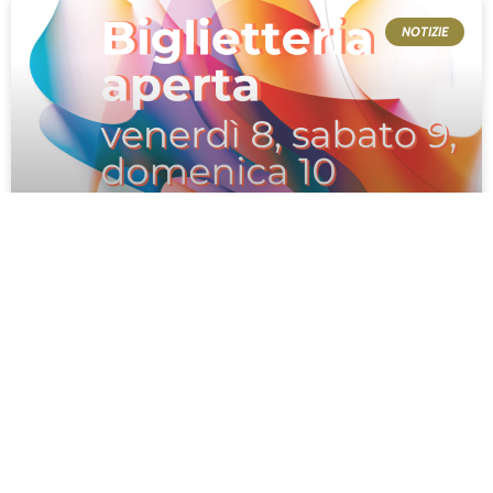
NOTIZIE
Apertura straordinaria della
Biglietteria
Venerdì 8, sabato 9 e domenica 10 maggio la
Biglietteria sarà aperta al pubblico Apertura
straordinaria per il concerto di domenica 10 maggio,
ore 18.00 Per il concerto speciale di chiusura della
rassegna musicale “Talenti in Scena” di domenica 10