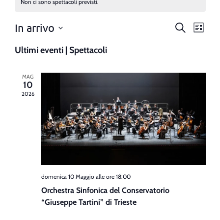
Non ci sono spettacoli previsti.
Spetta
Spe
In arrivo
Cerca
Lista
Seleziona
Vis
Ricerc
la
Ultimi eventi | Spettacoli
data.
Nav
e
MAG
viste
10
2026
Navig
domenica 10 Maggio alle ore 18:00
Orchestra Sinfonica del Conservatorio
“Giuseppe Tartini” di Trieste